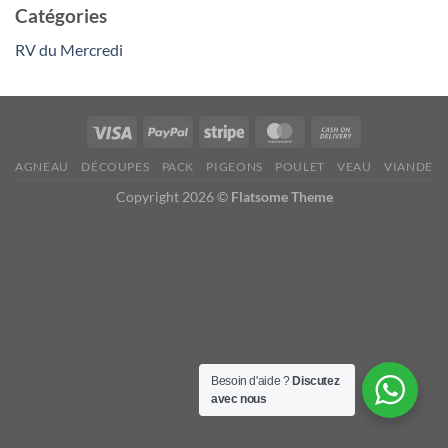
Catégories
RV du Mercredi
AGNEAU
DÉCOUPES
PACK
PIGEONS
POULET
VEAU
VIANDE
Copyright 2026 ©
Flatsome Theme
Besoin d'aide ?
Discutez
avec nous